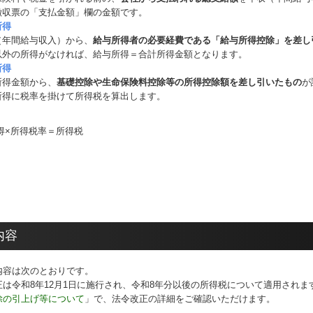
徴収票の「支払金額」欄の金額です。
所得
（年間給与収入）から、
給与所得者の必要経費である「給与所得控除」を差し
以外の所得がなければ、給与所得＝合計所得金額となります。
所得
所得金額から、
基礎控除や生命保険料控除等の所得控除額を差し引いたもの
が
所得に税率を掛けて所得税を算出します。
内容
内容は次のとおりです。
正は令和8年12月1日に施行され、令和8年分以後の所得税について適用され
除の引上げ等について
」で、法令改正の詳細をご確認いただけます。