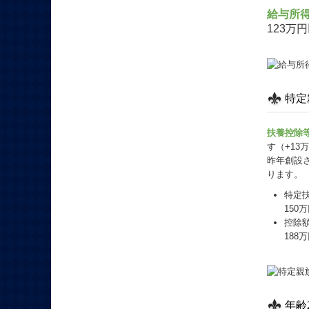
給与所
123万
特定
扶養控除
す（+13
昨年創設
ります。
特定扶
150
控除
188
年齢