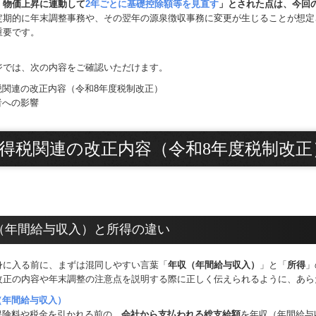
「物価上昇に連動して
2年ごとに基礎控除額等を見直す
」とされた点は、今回
定期的に年末調整事務や、その翌年の源泉徴収事務に変更が生じることが想定
重要です。
ジでは、次の内容をご確認いただけます。
税関連の改正内容（令和8年度税制改正）
者への影響
得税関連の改正内容（令和8年度税制改正
（年間給与収入）と所得の違い
身に入る前に、まずは混同しやすい言葉「
年収（年間給与収入）
」と「
所得
」
改正の内容や年末調整の注意点を説明する際に正しく伝えられるように、あら
（年間給与収入）
保険料や税金を引かれる前の、
会社から支払われる総支給額
を年収（年間給与