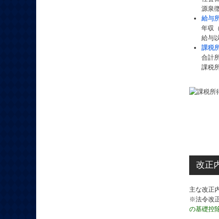
源泉
給与
年収
給与
課税
合計
課税
改正
主な改正
※法令改
の基礎控