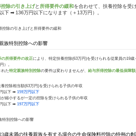
得控除の引き上げ
と
所得要件の緩和
を合わせて、扶養控除を受
円以下 ➡ 136万円以下になります（＋13万円）。
親族特別控除への影響
等の所得要件の改正
により、特定扶養控除(63万円)を受けられる従業員の19歳～
万円）。
された
特定親族特別控除
の要件は変わりませんが、
給与所得控除の最低保障額
養控除相当額(63万円)を受けられる子供の年収
万円以下 ➡
159万円以下
額が縮小するが一定の控除を受けられる子供の年収
万円以下 ➡
197万円以下
23歳未満の扶養親族を有する場合の生命保険料控除の特例の創