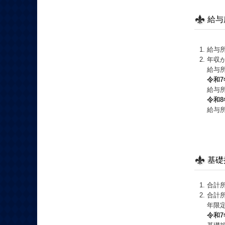
給与
給与所
年収が
給与所
令和7
給与所
令和8
給与
基礎
合計所
合計所
年限
令和7