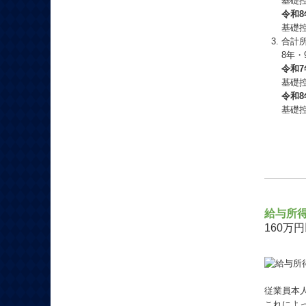
基礎控
令和8
基礎
合計所
8年
令和7
基礎控
令和8
基礎
給与所
160万
従業員本
これによ