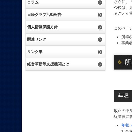
さらに、
コラム
今後は、
ることが
日経クラブ活動報告
個人情報保護方針
このペー
所得
関連リンク
事業
リンク集
所
経営革新等支援機関とは
年収
改正の中
従業員に
年収
社会