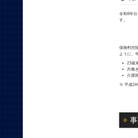
令和8年分
す。
保険料控
ように、
23
共働
介護
※ 平成2
事