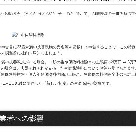
と令和9年分（2026年分と2027年分）の2年限定で、23歳未満の子供を
除申告書に23歳未満の扶養親族の氏名等を記載して申告することで、この特
年末調整前に社内へ周知しましょう。
歳未満の扶養親族がいる場合、一般の生命保険料控除※の上限額が4万円 ➡ 6
きの場合は、夫婦それぞれが支払った生命保険料について控除を受けられます
医療保険料控除・個人年金保険料控除の上限と、生命保険料控除全体の合計上
4年1月1日以後に契約した「新しい制度」の生命保険が対象です。
業者への影響