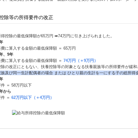
控除等の所得要件の改正
得控除の最低保障額が65万円 ➡74万円に引き上げられました。
年
費に算入する金額の最低保障額 ＝ 65万円
年、9年
経費に算入する金額の最低保障額 ＝
74万円（＋9万円）
控除の改正にともない、扶養控除等の対象となる扶養親族等の所得要件が緩和
親族及び同⼀⽣計配偶者の場合 または ひとり親の⽣計を⼀にする⼦の総所得
年
件 ＝ 58万円以下
年から
要件 ＝
62万円以下（＋4万円）