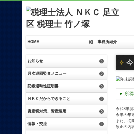
HOME
事務所紹介
経営理念
交通案内
社内イベント
お知らせ
今
月次巡回監査メニュー
記帳適時性証明書
▼
所得
ＮＫＣだからできること
令和8年
資産税対策、資産運用
今年の年
また、従
情報・交流
改正の内